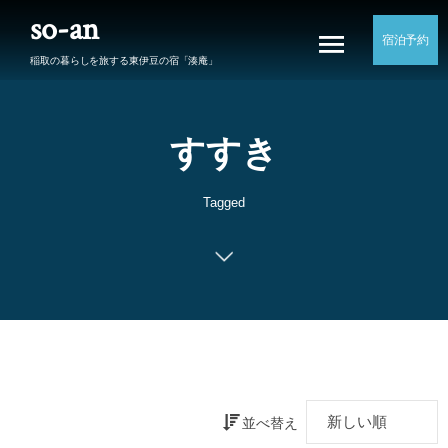
so-an
宿泊予約
稲取の暮らしを旅する東伊豆の宿「湊庵」
すすき
Tagged
並べ替え