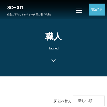
so-an
宿泊予約
稲取の暮らしを旅する東伊豆の宿「湊庵」
職人
Tagged
並べ替え