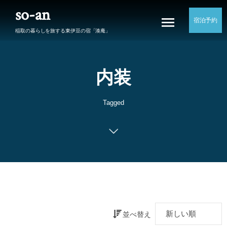
so-an
宿泊予約
稲取の暮らしを旅する東伊豆の宿「湊庵」
内装
Tagged
並べ替え