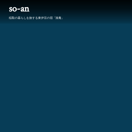
so-an
稲取の暮らしを旅する東伊豆の宿「湊庵」